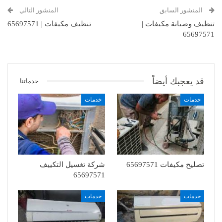
المنشور السابق
المنشور التالي
تنظيف وصيانة مكيفات |
تنظيف مكيفات | 65697571
65697571
قد يعجبك أيضاً
خدماتنا
خدمات
خدمات
تصليح مكيفات 65697571
شركة تغسيل التكييف
65697571
خدمات
خدمات