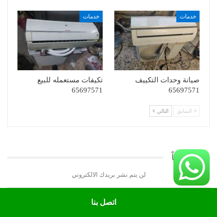
خدمات
خدمات
صيانة وحدات التكييف
تكيفات مستعمله للبيع
65697571
65697571
السابق
التالي
اترك تعليقاً
لن يتم نشر بريدك الالكتروني
اتصل بنا