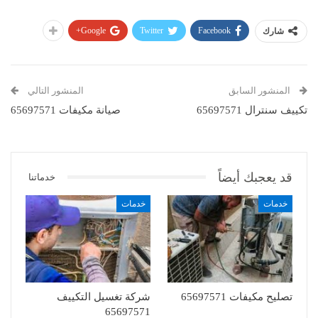
Google+
Twitter
Facebook
شارك
المنشور السابق
المنشور التالي
تكييف سنترال 65697571
صيانة مكيفات 65697571
قد يعجبك أيضاً
خدماتنا
خدمات
خدمات
تصليح مكيفات 65697571
شركة تغسيل التكييف
65697571