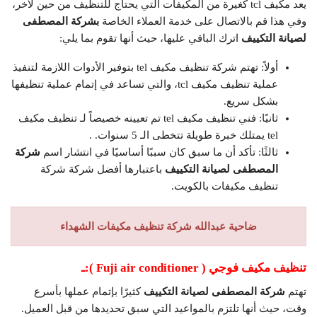
يعد مكيف tcl كغيرة من المكيفات التي يحتاج للتنظيف من حين لآخر،
وفي هذا قم بالاتصال على خدمة العملاء الخاصة
بشركة المصطفى
لصيانة التكييف
اترك الباقي عليها، حيث أنها تقوم بما يلي:
أولاً: تهتم شركة تنظيف مكيف tel بتوفير الأدوات اللازمة لتنفيذ
عملية تنظيف مكيف tcl، والتي تساعد في إتمام عملية تنظيفها
بشكل سريع.
ثانيًا: فني تنظيف مكيف tel تم تعيينه خصيصاً لـ تنظيف مكيف
tel يمتلك خبرة طويلة تتخطى الـ 5 سنوات. .
ثالثًا: تأكد أن ما سبق كان سببًا أساسيًا في انتشار اسم
شركة
المصطفى لصيانة التكييف
باعتبارها أفضل شركة شركة
تنظيف مكيفات بالكويت.
ضاحية عبدالله شركة تنظيف مكيفات الشهداء
تنظيف مكيف فوجي (
Fuji air conditioner
):ـ
تهتم
شركة المصطفى لصيانة التكييف
كثيرًا بإتمام عملها بأسرع
وقت، حيث أنها تلتزم بالمواعيد التي سبق تحديدها من قبل العميل.