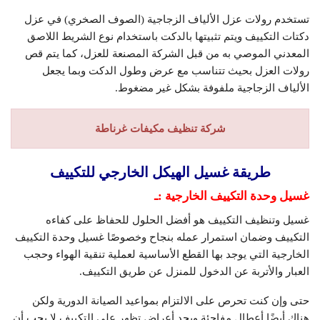
تستخدم رولات عزل الألياف الزجاجية (الصوف الصخري) في عزل
دكتات التكييف ويتم تثبيتها بالدكت باستخدام نوع الشريط اللاصق
المعدني الموصي به من قبل الشركة المصنعة للعزل، كما يتم قص
رولات العزل بحيث تتناسب مع عرض وطول الدكت وبما يجعل
الألياف الزجاجية ملفوفة بشكل غير مضغوط.
شركة تنظيف مكيفات غرناطة
طريقة غسيل الهيكل الخارجي للتكييف
غسيل وحدة التكييف الخارجية :ـ
غسيل وتنظيف التكييف هو أفضل الحلول للحفاظ على كفاءه
التكييف وضمان استمرار عمله بنجاح وخصوصًا غسيل وحدة التكييف
الخارجية التي يوجد بها القطع الأساسية لعملية تنقية الهواء وحجب
العبار والأتربة عن الدخول للمنزل عن طريق التكييف.
حتى وإن كنت تحرص على الالتزام بمواعيد الصيانة الدورية ولكن
هناك أيضًا أعطال مفاجئة ويجد أعراض تظهر على التكييف لا يجب أن