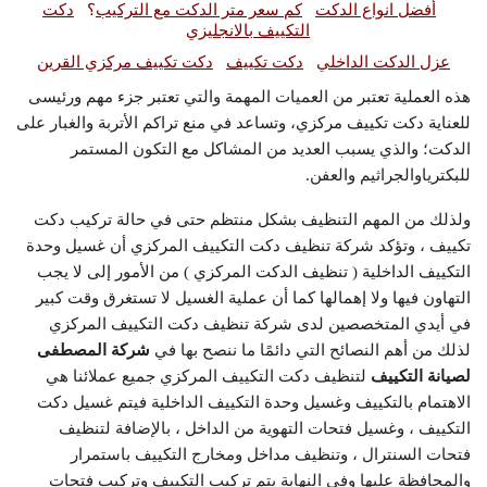
أفضل انواع الدكت
كم سعر متر الدكت مع التركيب
؟
دكت
التكييف بالانجليزي
عزل الدكت الداخلي
دكت تكييف
دكت تكييف مركزي القرين
هذه العملية تعتبر من العميات المهمة والتي تعتبر جزء مهم ورئيسى
للعناية دكت تكييف مركزي، وتساعد في منع تراكم الأتربة والغبار على
الدكت؛ والذي يسبب العديد من المشاكل مع التكون المستمر
للبكترياوالجراثيم والعفن.
ولذلك من المهم التنظيف بشكل منتظم حتى في حالة تركيب دكت
تكييف ، وتؤكد شركة تنظيف دكت التكييف المركزي أن غسيل وحدة
التكييف الداخلية ( تنظيف الدكت المركزي ) من الأمور إلى لا يجب
التهاون فيها ولا إهمالها كما أن عملية الغسيل لا تستغرق وقت كبير
في أيدي المتخصصين لدى شركة تنظيف دكت التكييف المركزي
لذلك من أهم النصائح التي دائمًا ما ننصح بها في
شركة المصطفى
لصيانة التكييف
لتنظيف دكت التكييف المركزي جميع عملائنا هي
الاهتمام بالتكييف وغسيل وحدة التكييف الداخلية فيتم غسيل دكت
التكييف ، وغسيل فتحات التهوية من الداخل ، بالإضافة لتنظيف
فتحات السنترال ، وتنظيف مداخل ومخارج التكييف باستمرار
والمحافظة عليها وفي النهاية يتم تركيب التكييف وتركيب فتحات