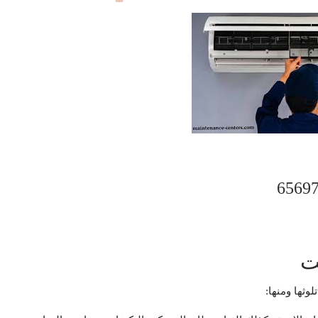
ت
وثها ومنها: