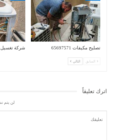
تصليح مكيفات 65697571
شركة تغسيل التكيي
السابق
التالي
اترك تعليقاً
لن يتم نش