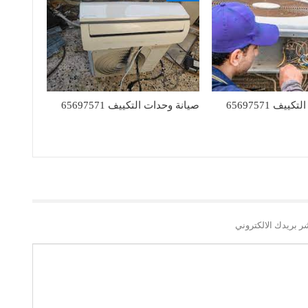
ف 65697571
صيانة وحدات التكييف 65697571
ر بريدك الالكتروني