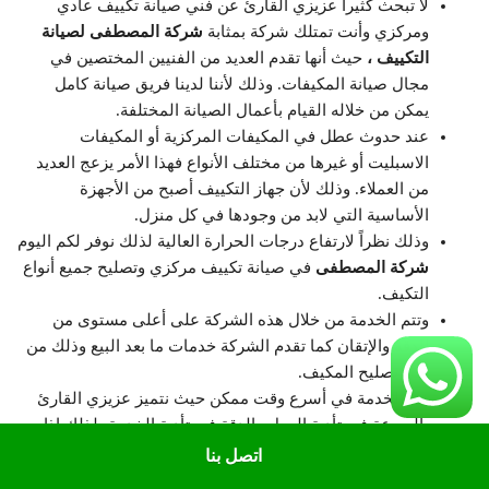
لا تبحث كثيراً عزيزي القارئ عن فني صيانة تكييف عادي
ومركزي وأنت تمتلك شركة بمثابة
شركة المصطفى لصيانة
التكييف
،
حيث أنها تقدم العديد من الفنيين المختصين في
مجال صيانة المكيفات. وذلك لأننا لدينا فريق صيانة كامل
يمكن من خلاله القيام بأعمال الصيانة المختلفة.
عند حدوث عطل في المكيفات المركزية أو المكيفات
الاسبليت أو غيرها من مختلف الأنواع فهذا الأمر يزعج العديد
من العملاء. وذلك لأن جهاز التكييف أصبح من الأجهزة
الأساسية التي لابد من وجودها في كل منزل.
وذلك نظراً لارتفاع درجات الحرارة العالية لذلك نوفر لكم اليوم
شركة المصطفى
في صيانة تكييف مركزي وتصليح جميع أنواع
التكيف.
وتتم الخدمة من خلال هذه الشركة على أعلى مستوى من
الدقة والإتقان كما تقدم الشركة خدمات ما بعد البيع وذلك من
أجل تصليح المكيف.
تتم الخدمة في أسرع وقت ممكن حيث نتميز عزيزي القارئ
بالسرعة في تأدية العمل والدقة في تأدية الخدمة، لذلك إذا
أردت القيام بتصليح المكيفات المركزية سارع في التواصل
اتصل بنا
معنا.