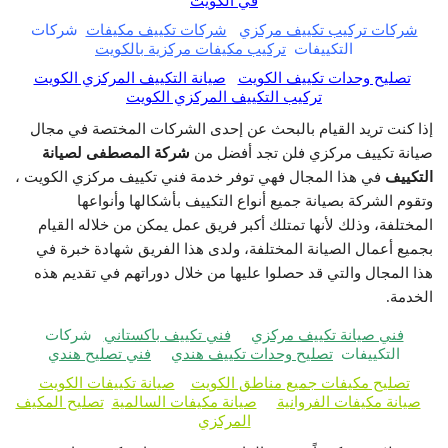
في الكويت
شركات تركيب تكييف مركزي
شركات تكييف مكيفات
شركات
التكييفات
تركيب مكيفات مركزية بالكويت
تصليح وحدات تكييف الكويت
صيانة التكييف المركزي الكويت
تركيب التكييف المركزي الكويت
إذا كنت تريد القيام بالبحث عن إحدى الشركات المختصة في مجال
صيانة تكييف مركزي فلن تجد أفضل من
شركة المصطفى لصيانة
التكييف
في هذا المجال فهي توفر خدمة فني تكييف مركزي الكويت ،
وتقوم الشركة بصيانة جميع أنواع التكييف بأشكالها وأنواعها
المختلفة، وذلك لأنها تمتلك أكبر فريق عمل يمكن من خلاله القيام
بجميع أعمال الصيانة المختلفة، ولدى هذا الفريق شهادة خبرة في
هذا المجال والتي قد حصلوا عليها من خلال دوراتهم في تقديم هذه
الخدمة.
فني صيانة تكييف مركزي
فني تكييف باكستاني
شركات
التكييفات
تصليح وحدات تكييف هندي
فني تصليح هندي
تصليح مكيفات جميع مناطق الكويت
صيانة تكييفات الكويت
صيانة مكيفات الفروانية
صيانة مكيفات السالمية
تصليح المكيف
المركزي