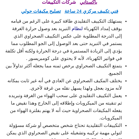
باكستاني
شركات التكييفات
فني تكييف مركزي 24 ساعة
تصليح مكيفات حولي
يستهلك التكييف التقليدي طاقة كبيرة على الرغم من قيامه
بوقف إمداد الكهرباء
لنظام
التبريد بعد وصول حرارة الغرفة
إلى الدرجة المطلوبة على عكس التكييف الصحراوي الذي
يستمر في التبريد حتى بعد الوصول إلى الجو المطلوب مما
يؤدي إلى الزيادة المستمرة في درجة الحرارة ولكنه أقل تكلفة
في فواتير الكهرباء، لأنه لا يحتوي على كومبريسور .
يتمتع التكييف الصحراوي برخص ثمنه مما يجعله أكثر تداولاً بين
الجميع.
يختلف المكيف الصحراوي عن العادي في أنه غير ثابت بمكانه
لأنه مزود بعجل ولهذا يسهل نقله من غرفة لأخرى.
يعمل التكييف التقليدي على سحب الهواء من الغرفة وتبريده
ثم تنقيته من الميكروبات وإطلاقه إلى الخارج وهذا نقيض ما
يفعله المكيفات الصحراوية حيث أنه لا يهتم بفلترة الهواء من
الميكروبات.
التكييفات التقليدية تحتاج شخص متخصص أو شركة مسؤولة
لتولي مهمة تركيبه وتشغيله على نقيض الصحراوي الذي يمكن