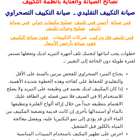
نصائح الصيانة والعناية بأنظمة التكييف
صيانة التكييف التقليدي ـ صيانة التكييف التصحراوي
فني صيانة
أحسن فني تكييف
تصليح مكيفات حولي
فني صيانة
تكييف
تصليح وحدات تكييف
فني تكييف فك وتركيب
شركات التكييفات
عقود صيانة التكييف
عقود صيانة بأرخص الأسعار
خطوات يجب اتباعها لتجنبك تلف أجهزة التبريد لديك وتجعلها تستمر
لفترة طويلة دون الحاجة إلى التغيير :ـ
يحتاج المبرد الصحراوي للفحص مرتين بالسنة على الأقل
والتقليدي للحفاظ على كفاءته وهذه الخطوة شديدة الأهمية.
إذا كان المكييف لديك يعتمد في وظيفته على التبريد ولا يصلح
للاستخدام إلا في الصيف فلا تنس فصله عن الطاقة عليك
الاهتمام بتنظيفه جيداً من خلال إزالة ألواح الفلترة وتنظيفها
بالماء أو استبدالها بأخرى إن كانت قديمة وتصفية المكييف من
الماء الذي قد يؤدي إلى نمو البكتيريا عليه، ويفضل معالجة
المياه بالكلور قبل التشغيل.
احرص على تطهير المكيف باستخدام المبيدات المناسبة