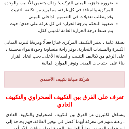
ضرورة جاهزية المبنى للتركيب؛ وذلك يتضمن الأنابيب والوحدة
المركزية والمنافذ في كل غرفة، مما يزيد من تكلفة التثبيت
وقد يتطلب تعديلات في التصميم الداخلي للمبنى.
صعوبة التحكم بدرجة الحرارة في كل غرفة على حدى؛ حيث
يتم ضبط درجة الحرارة العامة للمبنى ككل.
بصفة عامة ، يعتبر التكييف المركزي خيارًا فعالًا ومريحًا لتبريد المباني
الكبيرة والمنشآت التجارية. يوفر راحة متساوية وجودة هواء محسنة ،
على الرغم من تكاليف التثبيت والصيانة الأعلى. يجب اتخاذ القرار
بناءً على احتياجات المبنى وتوفر الموارد المالية
شركة صيانة تكييف الأحمدي
تعرف على الفرق بين التكييف الصحراوي والتكييف
العادي
يتساءل الكثيرون عن الفرق بين التكييف الصحراوي والتكييف العادي
، رغبة منهم في معرفة أيهما أفضل في توفير الطاقة. فهم بحاجة إلى
استخدامه المستمر نظراً للظروف الجوية لهذا سنناقش الآن أهم