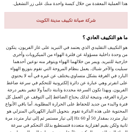
هذا العملية المعقدة من خلال كبسة واحدة منك على زر التشغيل.
شركة صيانة تكييف مدينة الكويت
ما هو التكييف العادي ؟
هو التكييف التقليدي الذي يعتمد في التبريد على غاز الفريون، يتكون
من وحدة داخلية مسؤولة عن فلترة الهواء من الميكروبات وأخرى
خارجية للتبريد. ويمر من خلالهما الهواء ويتوفر منه نوعين أحدهما
سبليت والآخر شباك. يعمل بنظام المروحة التي تقوم بتوزيع الهواء
البارد في الغرفة بشكل متساوي.يختلف عن غيره في أنه لا يحتوي
على انفرتر وهي عبارة عن دائرة إلكترونية للتحكم في سرعة ضاغط
الفريون. وبهذا تكون السرعة محددة وثابتة دائماً ولا تتغير بتغير درجة
حرارة الغرفة، ونتيجة لذلك يحتاج الضاغط إلى التوقف عن العمل كل
فترة والبدء من جديد للحفاظ على الحرارة المطلوبة. أما باقي الأنواع
المحتوية على هذه الدائرة تقوم بتحويل التيار الكهربائي المنزلي هو
تيار متردد بمقدار 50 أو 60 Hz إلى تيار مستمر ثم إلى تيار متردد مرة
ثانية ولكن بقيم اهتزازية متعددة فتستطيع بذلك التحكم في سرعة