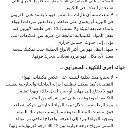
المعتمدة على المياه إلى 50% مقارنة بالأنواع الأخرى التي
تستخدم الثلاجة في التكييف.
لا تنبعث منه أي غازات سامة من فهو لا يعتمد على الفريون
في التبريد أو يحتوي على ضاغط وبهذا تعتبر مبردات الهواء
بالماء صديقة للبيئة ولا تسبب إتلاف في طبقة الأوزون كما
تفعل المواد الكيميائية الناتجة من غيرها من المكيفات التي
تؤدي إلى حدوث احتباس حراري.
سهل النقل فهو من أكثر الأنواع العملية حيث يمكنك سحبه
معك لأي مكان فهو مزود بعجلات يتحرك فوقها.
فوائد اخرى للتكييف الصحراوي :ـ
لا يحتاج منك تكلفة لتثبيته على عكس مكيفات الهواء
التقليدية، كما يمكنك تنظيف أجزائه الداخلية والخارجية بنفسك
فهو لا يحتاج إلى مهارة أو خبرة لفعل ذلك، وبهذا تقتصر
التكلفة الموضوعة به على ثمن شرائه من المتجر.
يزيد الرطوبة من خلال تبريد الهواء الخارجي وتركه يتصاعد
فوق منصات الماء المنقوعة مما يسبب تبخر تلك المياه
وتوجيه الهواء البارد إلى الغرفة، وإخراج الدافئ من نوافذ
المبنى تترواح درجة حرارته بين 15-40 درجة فهرنهايت، ولهذا