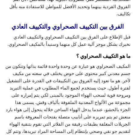
الفروق الفردية بينهما وتحديد الأفضل للمواطن للاستفادة منه بأقل
تكاليف.
الفرق بين التكييف الصحراوي والتكييف العادي
قبل الإطلاع على الفرق بين التكييف الصحراوي والتكييف العادي
نخبرك بشكل موجز آلية عمل كل منهما وسنبدأ بالمكيف الصحراوي.
ما هو التكييف الصحراوي ؟
المكيف الصحراوي هو عبارة عن وحدة واحدة قائمة بذاتها وتتكون من
جسم معدني كبير محتوى على حوض يختلف في سعته من مكيف
لآخر. هو ما تعود إليه الفروق بين التكييفات في القدرة على التشغيل
لفترة أطول. حيث يستخدم لجمع الماء المطلوب في عملية التبريد
ومروحة قوية لسحب الهواء الموجود بالمبنى لكي يتم إمراره على
مجموعة من الألواح المعدنية الملفوفة بألياف وقش. يسمى هذا
الجزء بالحشو، عندما يدخل الهواء الساخن خلاله يتحول إلى هواء بارد
منعش ثم يتم تمريره على أنابيب متصلة بفتحات المعروفة باسم
الجريلات المغلفة بطبقات رقيقة من الفلاتر التي تقوم بتنقية الهواء
لتقديم جو نقي وصحي بإنتظام إلى المساحة المراد تبريدها، وتتم كل